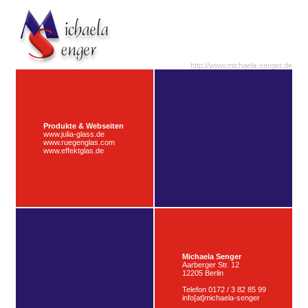
http://www.michaela-senger.de
Produkte & Webseiten
www.julia-glass.de
www.ruegenglas.com
www.effektglas.de
intern
Michaela Senger
Aarberger Str. 12
12205 Berlin
Telefon 0172 / 3 82 85 99
info[at]michaela-senger